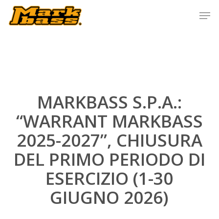
Skip
Men
to
Close
main
Menu
content
MARKBASS S.P.A.:
“WARRANT MARKBASS
2025-2027”, CHIUSURA
DEL PRIMO PERIODO DI
ESERCIZIO (1-30
GIUGNO 2026)